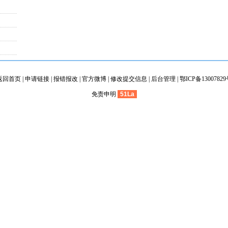
返回首页
|
申请链接
|
报错报改
|
官方微博
|
修改提交信息
|
后台管理
|
鄂ICP备1300782
免责申明
51La