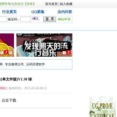
日 农历丙午年六月廿六【马年】
设为首页
|
加入收藏
行业黄页
QQ群集
业内问答
验证码：
网站申请
2
2
1
3
1
局
专业修谱公司
云码宗谱软件
单文件版]V1.30 绿
958
次 发布时间：2013-05-06 08:31
：
点击下载