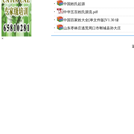
中国姓氏起源
中华五百姓氏源流.pdf
中国百家姓大全[单文件版]V1.30 绿
山东枣林庄逃荒周口市郸城县孙大庄
×