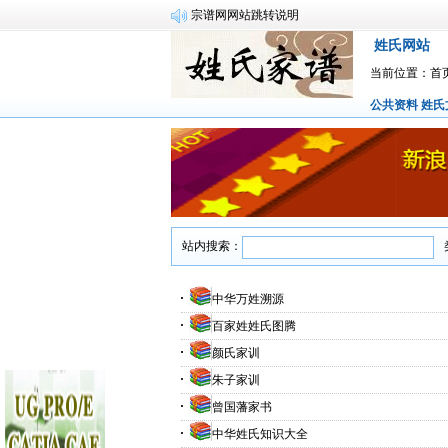
宗谱网网站跳转说明
姓氏网站
当前位置：
首
公共资料
姓氏
站内搜索：
中华万姓溯源
百家姓姓氏图腾
颜氏家训
朱子家训
曾国藩家书
中华姓氏知识大全