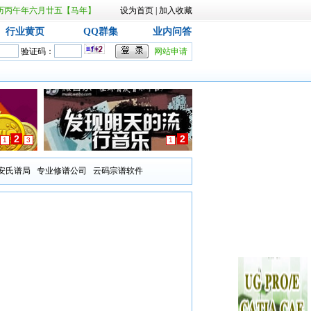
日 农历丙午年六月廿五【马年】
设为首页
|
加入收藏
行业黄页
QQ群集
业内问答
验证码：
网站申请
2
2
1
3
1
安氏谱局
专业修谱公司
云码宗谱软件