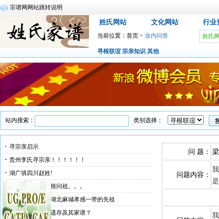
免责申明
姓氏网站
文化网站
行业
当前位置：
首页
>
业内问答
姓氏
寻根联谊
宗亲知识
其他
站内搜索：
类别选择：
寻宗亲启示
问 题：
梁
贵州李氏寻宗亲！！！！！！
我
湖广填四川赵姓!
问题内容：
是
湖北麻城李氏寻根问祖。。。
梁氏族谱，寻找湖北麻城孝感一带的先祖
求证余国柱后人遗存及其家谱？
我