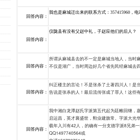
我也是麻城迁出来的联系方式：357415960，电话：1
回答内容：
仪陇县有没有父赵中礼，子赵应他们的后人？
回答内容：
所谓从麻城县去的不一定是麻城当地人，当时
不仅是湖广，当时周边好几个省先民经麻城去
回答内容：
纠正楼主的言论！不是张杀了土著四川人！是
告说是张杀的人！最后流传张成了罪人！这些
回答内容：
我中湘白龙潭赵氏字派第五代起为廷帷回继，
启运昌，英才襄盛世，勲业建旗常。字派大光
载年入川有42人，的确有一分支德字派8兄弟
回答内容：
QQ1497740564或