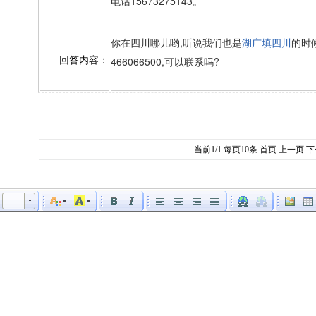
电话15673275143。
你在四川哪儿哟,听说我们也是
湖广填四川
的时
466066500,可以联系吗?
回答内容：
当前1/1 每页10条
首页
上一页
下
大小