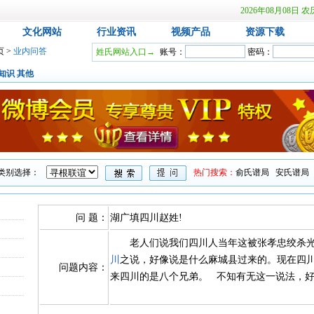
2026年08月08
文化网站
行业资讯
视频产品
资源下载
页
>
业内问答
姓氏网站入口→
账号：
密码：
知识
其他
类别选择：
热门搜索：
俞氏谱局
安氏谱局
问 题：
湖广填四川赵姓!
老人们说我们四川人当年这被张孝忠绞杀光
川
之说，好像说是什么麻城县
过来的。现在四
问题内容：
来四川的是八个兄弟。 不知有无这一说法，