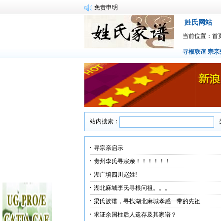
免责申明
姓氏网站
当前位置：
首
寻根联谊
宗亲
站内搜索：
寻宗亲启示
贵州李氏寻宗亲！！！！！！
湖广填四川赵姓!
湖北麻城李氏寻根问祖。。。
梁氏族谱，寻找湖北麻城孝感一带的先祖
求证余国柱后人遗存及其家谱？