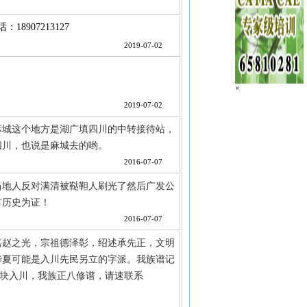
8907213127
2019-07-02
×
2019-07-02
麻城这个地方是湖广填四川的中转接待站，
四川，也说是麻城去的哟。
2016-07-07
当地人反对满清被鞑靼人刷光了然后广发公
有历史为证！
2016-07-07
嘉赵之光，宗祖德泽彰，绍述承先正，文明
华夏可能是入川先民另立的字派。我族谱记
一块入川，我族正八修谱，请速联系