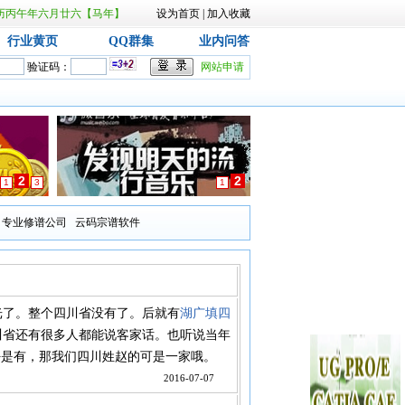
日 农历丙午年六月廿六【马年】
设为首页
|
加入收藏
行业黄页
QQ群集
业内问答
验证码：
网站申请
2
2
1
3
1
专业修谱公司
云码宗谱软件
了。整个四川省没有了。后就有
湖广填四
川省还有很多人都能说客家话。也听说当年
好是有，那我们四川姓赵的可是一家哦。
2016-07-07