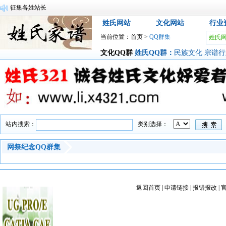
征集各姓站长
姓氏网站
文化网站
行业
当前位置：
首页
>
QQ群集
姓氏
文化QQ群
姓氏QQ群
：
民族文化
宗谱
站内搜索：
类别选择：
网祭纪念QQ群集
返回首页
|
申请链接
|
报错报改
|