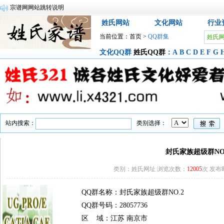
宗谱网网站跳转说明
姓氏网站
文化网站
行业
当前位置：
首页
>
QQ群集
姓氏
文化QQ群
姓氏QQ群
：
A
B
C
D
E
F
G
站内搜索：
类别选择：
封氏家族超级群NO
类别：姓氏网址 浏览次数：
12005
次 发布时间
QQ群名称：封氏家族超级群NO.2
QQ群号码：28057736
区 域：江苏 南京市