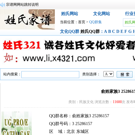
宗谱网网站跳转说明
姓氏网站
文化网站
行业
当前位置：
首页
>
QQ群集
姓氏
文化QQ群
姓氏QQ群
：
A
B
C
D
E
F
G
站内搜索：
类别选择：
俞姓家族3 252861
类别：民族文化 浏览次数：
11600
次 发布时间
QQ群名称：俞姓家族3 25286157
QQ群号码：3 25286157
区 域：北京 东城区