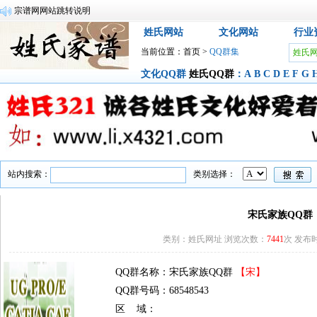
宗谱网网站跳转说明
姓氏网站
文化网站
行业
当前位置：
首页
>
QQ群集
姓氏
文化QQ群
姓氏QQ群
：
A
B
C
D
E
F
G
站内搜索：
类别选择：
宋氏家族QQ群
类别：姓氏网址 浏览次数：
7441
次 发布时间
QQ群名称：宋氏家族QQ群
【宋】
QQ群号码：68548543
区 域：