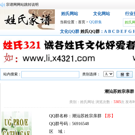
宗谱网网站跳转说明
姓氏网站
文化网站
行业
当前位置：
首页
>
QQ群集
姓氏
文化QQ群
姓氏QQ群
：
A
B
C
D
E
F
G
站内搜索：
类别选择：
潮汕苏姓宗亲群
类别：姓氏网址 浏览次数：
5305
次 发布时间
QQ群名称：潮汕苏姓宗亲群
【苏】
QQ群号码：56916548
区 域：