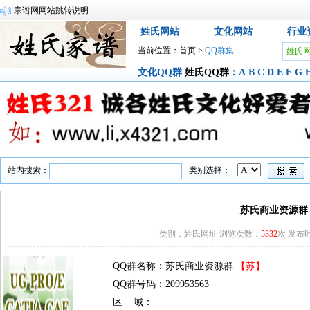
宗谱网网站跳转说明
姓氏网站
文化网站
行业
当前位置：
首页
>
QQ群集
姓氏
文化QQ群
姓氏QQ群
：
A
B
C
D
E
F
G
站内搜索：
类别选择：
苏氏商业资源群
类别：姓氏网址 浏览次数：
5332
次 发布时间
QQ群名称：苏氏商业资源群
【苏】
QQ群号码：209953563
区 域：