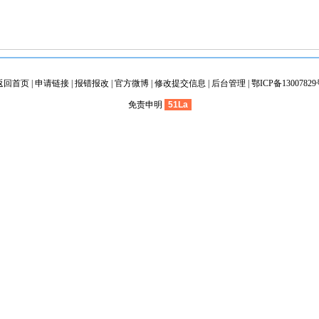
返回首页
|
申请链接
|
报错报改
|
官方微博
|
修改提交信息
|
后台管理
|
鄂ICP备1300782
免责申明
51La