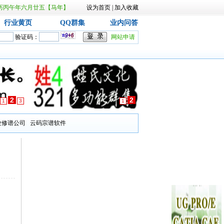
日 农历丙午年六月廿五【马年】
设为首页
|
加入收藏
行业黄页
QQ群集
业内问答
验证码：
网站申请
2
2
1
3
1
业修谱公司
云码宗谱软件