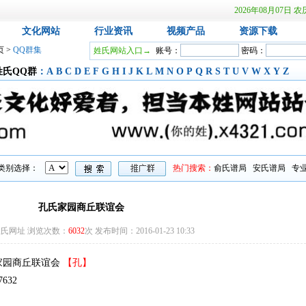
2026年08月07
文化网站
行业资讯
视频产品
资源下载
页
>
QQ群集
姓氏网站入口→
账号：
密码：
姓氏QQ群
：
A
B
C
D
E
F
G
H
I
J
K
L
M
N
O
P
Q
R
S
T
U
V
W
X
Y
Z
类别选择：
热门搜索：
俞氏谱局
安氏谱局
专
孔氏家园商丘联谊会
氏网址 浏览次数：
6032
次 发布时间：2016-01-23 10:33
家园商丘联谊会
【孔】
632