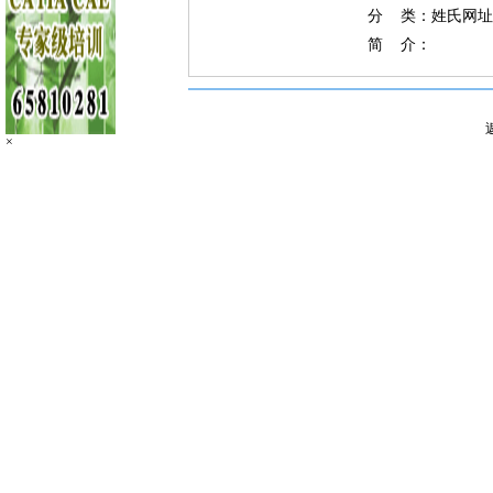
分 类：姓氏网址
简 介：
×