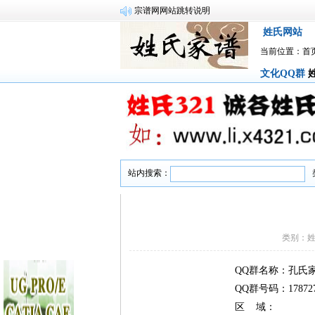
宗谱网网站跳转说明
姓氏网站
当前位置：
首
文化QQ群
站内搜索：
类别：姓
QQ群名称：孔氏
QQ群号码：178727
区 域：