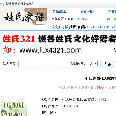
宗谱网网站跳转说明
姓氏网站
文化网站
行业
当前位置：
首页
>
QQ群集
姓氏
文化QQ群
姓氏QQ群
：
A
B
C
D
E
F
G
站内搜索：
类别选择：
孔氏家园孔氏家族
类别：姓氏网址 浏览次数：
10304
次 发布时间
QQ群名称：孔氏家园孔氏家族群5
【孔】
QQ群号码：213847534
区 域：