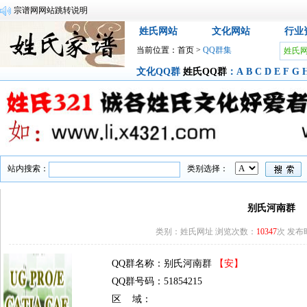
宗谱网网站跳转说明
姓氏网站
文化网站
行业
当前位置：
首页
>
QQ群集
姓氏
文化QQ群
姓氏QQ群
：
A
B
C
D
E
F
G
站内搜索：
类别选择：
别氏河南群
类别：姓氏网址 浏览次数：
10347
次 发布时间
QQ群名称：别氏河南群
【安】
QQ群号码：51854215
区 域：