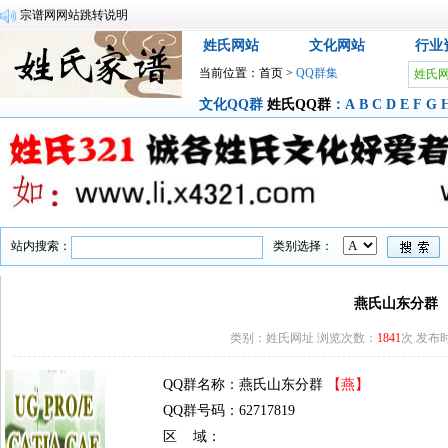
免责申明
姓氏网站
文化网站
行业
当前位置：
首页
>
QQ群集
姓氏
文化QQ群
姓氏QQ群
：
A
B
C
D
E
F
G
站内搜索：
类别选择：
燕氏山东分群
类别：姓氏网址 浏览次数：
1841
次 发布时间
QQ群名称：燕氏山东分群
【燕】
QQ群号码：62717819
区 域：