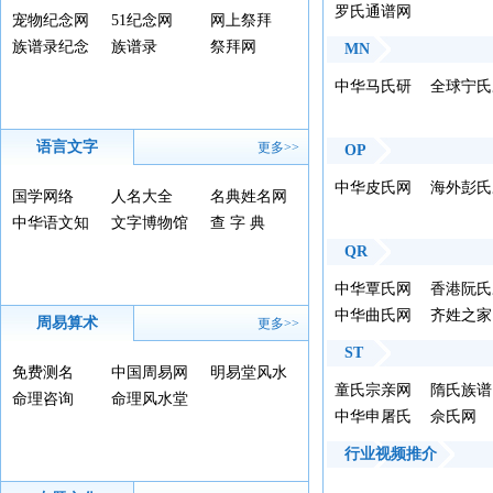
网
罗氏通谱网
化研究网
宠物纪念网
51纪念网
网上祭拜
族谱录纪念
族谱录
祭拜网
MN
网
中华马氏研
全球宁氏
究院
亲网
语言文字
更多>>
OP
中华皮氏网
海外彭氏
国学网络
人名大全
名典姓名网
亲网
中华语文知
文字博物馆
查 字 典
识库
QR
中华覃氏网
香港阮氏
中华曲氏网
亲会有限
齐姓之家
周易算术
更多>>
司网
ST
免费测名
中国周易网
明易堂风水
童氏宗亲网
隋氏族谱
命理咨询
命理风水堂
中华申屠氏
佘氏网
网
行业视频推介