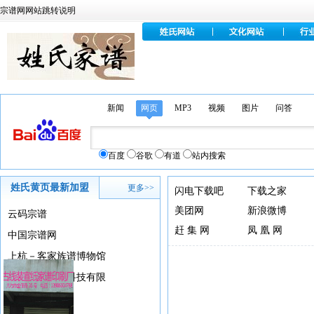
宗谱网网站跳转说明
当前的“我最
新闻
网页
MP3
视频
图片
问答
百度
谷歌
有道
站内搜索
姓氏黄页最新加盟
更多>>
闪电下载吧
下载之家
美团网
新浪微博
云码宗谱
赶 集 网
凤 凰 网
中国宗谱网
上杭－客家族谱博物馆
湖北家国文化科技有限