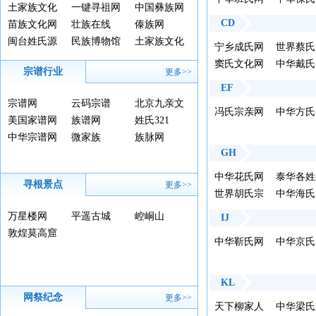
土家族文化
一键寻祖网
中国彝族网
CD
网
苗族文化网
壮族在线
傣族网
闽台姓氏源
民族博物馆
土家族文化
宁乡成氏网
世界蔡氏
流网
窦氏文化网
亲总会
中华戴氏
宗谱行业
更多>>
EF
宗谱网
云码宗谱
北京九亲文
冯氏宗亲网
中华方氏
美国家谱网
族谱网
化
姓氏321
中华宗谱网
微家族
族脉网
GH
中华花氏网
泰华各姓
寻根景点
更多>>
世界胡氏宗
亲总会联
中华海氏
亲网
会
万星楼网
平遥古城
崆峒山
IJ
敦煌莫高窟
中华靳氏网
中华京氏
KL
网祭纪念
更多>>
天下柳家人
中华梁氏