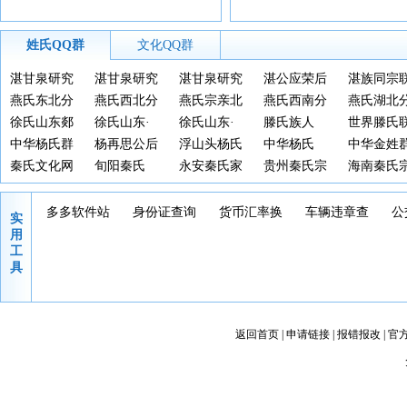
姓氏QQ群
文化QQ群
湛甘泉研究
湛甘泉研究
湛甘泉研究
湛公应荣后
湛族同宗
会③渝黔蜀
燕氏东北分
会②湘鄂豫
燕氏西北分
会①赣粤桂
燕氏宗亲北
裔群
燕氏西南分
谊会
燕氏湖北
群
徐氏山东郯
群
徐氏山东·
京分群
徐氏山东·
群
滕氏族人
群
世界滕氏
城
中华杨氏群
青岛
杨再思公后
莒南
浮山头杨氏
（一）
中华杨氏
谊交流1群
中华金姓
秦氏文化网
裔群
旬阳秦氏
族人交流群
永安秦氏家
贵州秦氏宗
海南秦氏
（京祖）
族
亲联谊群
亲
多多软件站
身份证查询
货币汇率换
车辆违章查
公
实
算
询
询
用
工
具
返回首页
|
申请链接
|
报错报改
|
官