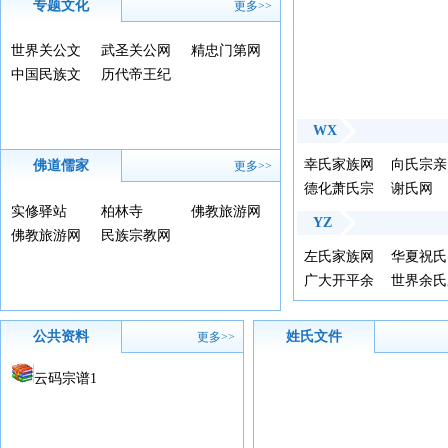
专题文化
更多>>
世界关公文
武圣关公网
精忠门第网
化网
中国民族文
历代帝王纪
化网
年表
WX
幸氏家族网
向氏宗亲
佛道儒家
更多>>
德化萧氏宗
谢氏网
实修驿站
柏林寺
佛教旅游网
亲联谊会
YZ
佛教旅游网
民族宗教网
左氏家族网
华夏祝氏
广大开平余
世界余氏
氏风采堂
亲总会官
公共资料
姓氏文件
更多>>
云码宗谱1