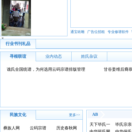
通宝砖雕
广告位招租
专业修谱软件
×
行业书刊礼品
寻根联谊
业内动态
姓氏杂议
谯氏全国统谱，为何选用云码宗谱排版管理
甘谷姜维后裔
AB
民族文化
更多>>
天下毕氏一
毕氏宗亲
彝族人网
云码宗谱
历史春秋网
家亲
中华班氏网
中华保氏